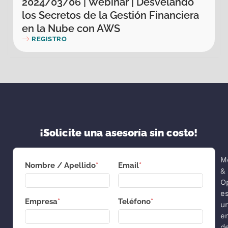
2024/03/06 | Webinar | Desvelando
los Secretos de la Gestión Financiera
en la Nube con AWS
REGISTRO
¡Solicite una asesoría sin costo!
M
Nombre / Apellido
*
Email
*
&
O
e
Empresa
*
Teléfono
*
u
e
d