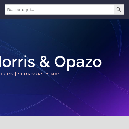
BOTÓN 
Buscar:
orris & Opazo​
RTUPS | SPONSORS Y MÁS