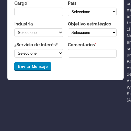
Cargo
*
País
co
es
e
t
Industria
Objetivo estratégico
cl
N
e
¿Servicio de Interés?
Comentarios
*
s
u
P
Enviar Mensaje
es
d
A
W
S
(