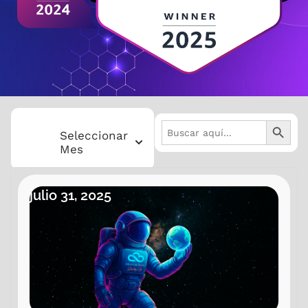
BOTÓN 
Buscar:
Seleccionar
Mes
Eventos mes
2025 Julio
julio 31, 2025