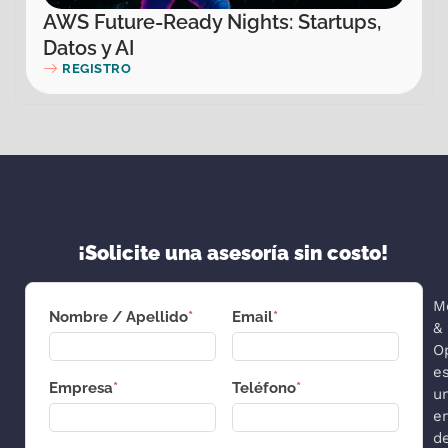
AWS Future-Ready Nights: Startups,
Datos y AI
REGISTRO
¡Solicite una asesoría sin costo!
M
Nombre / Apellido
*
Email
*
&
O
e
Empresa
*
Teléfono
*
u
e
d