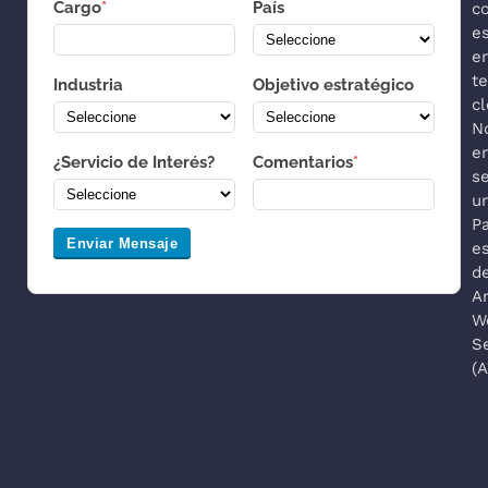
Cargo
*
País
co
es
e
t
Industria
Objetivo estratégico
cl
N
e
¿Servicio de Interés?
Comentarios
*
s
u
P
Enviar Mensaje
es
d
A
W
S
(