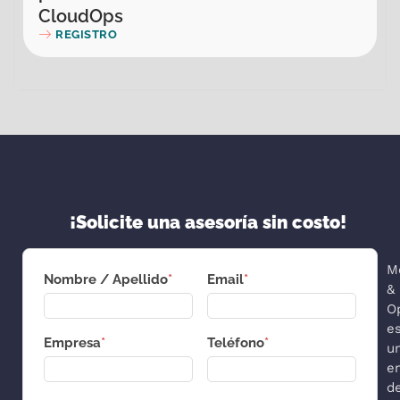
CloudOps
REGISTRO
¡Solicite una asesoría sin costo!
M
Nombre / Apellido
*
Email
*
&
O
e
Empresa
*
Teléfono
*
u
e
d