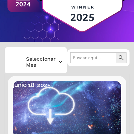
BOTÓN 
Buscar:
Seleccionar
Mes
Eventos mes
2025 Junio
junio 18, 2025