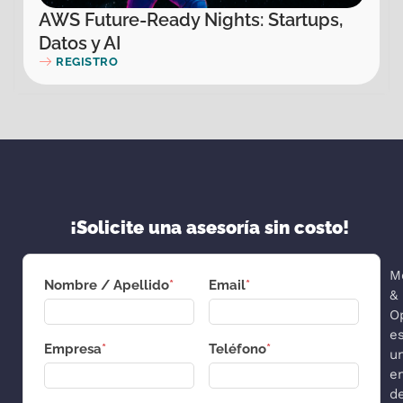
AWS Future-Ready Nights: Startups,
Datos y AI
REGISTRO
¡Solicite una asesoría sin costo!
M
Nombre / Apellido
*
Email
*
&
O
e
Empresa
*
Teléfono
*
u
e
d