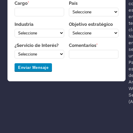
Cargo
*
País
co
es
e
t
Industria
Objetivo estratégico
cl
N
e
¿Servicio de Interés?
Comentarios
*
s
u
P
Enviar Mensaje
es
d
A
W
S
(