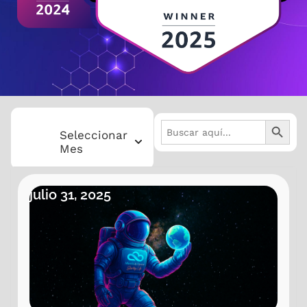
BOTÓN 
Buscar:
Seleccionar
Mes
Eventos mes
2025 Julio
julio 31, 2025