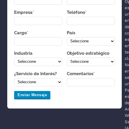
O
e
Empresa
*
Teléfono
*
u
e
d
Cargo
*
País
co
es
e
t
Industria
Objetivo estratégico
cl
N
e
¿Servicio de Interés?
Comentarios
*
s
u
P
Enviar Mensaje
es
d
A
W
S
(