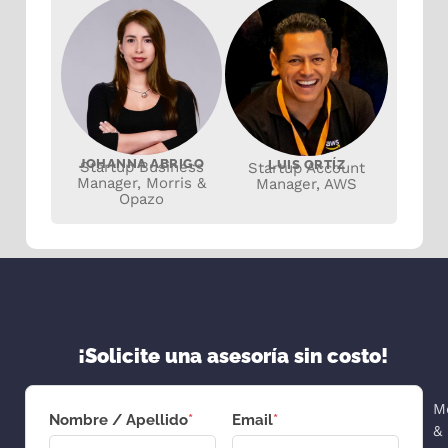
JOHANNA ABRIGO
LUIS ORTÍZ
Startup Business
Startup Account
Manager, Morris &
Manager, AWS
Opazo
¡Solicite una asesoría sin costo!
M
Nombre / Apellido
*
Email
*
&