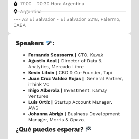
17:00 - 20:30 Hora Argentina
Argentina
--- A3 El Salvador - El Salvador 5218, Palermo,
CABA
Speakers
:
Fernando Scasserra |
CTO, Kavak
Agustin Acal |
Director of Data &
Analytics, Mercado Libre
Kevin Litvin |
CBO & Co-Founder, Tapi
Juan Cruz Valdez Rojas |
General Partner,
iThink VC
Iñigo Alberola |
Investment, Kamay
Ventures
Luis Ortíz |
Startup Account Manager,
AWS
​​Johanna Abrigo |
Business Development
Manager, Morris & Opazo.
¿Qué puedes esperar?