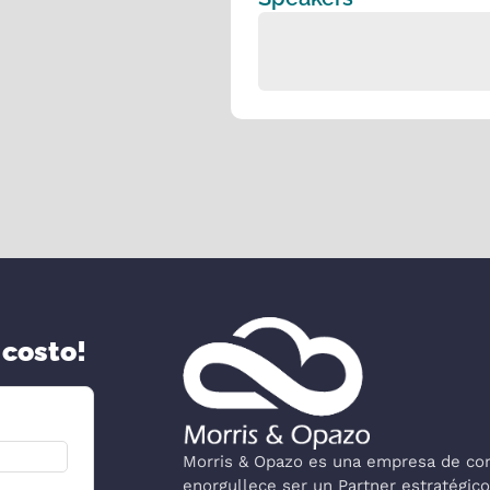
 costo!
Morris & Opazo es una empresa de cons
enorgullece ser un Partner estratégi