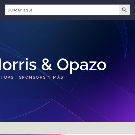
BOTÓN 
Buscar:
orris & Opazo​
RTUPS | SPONSORS Y MÁS