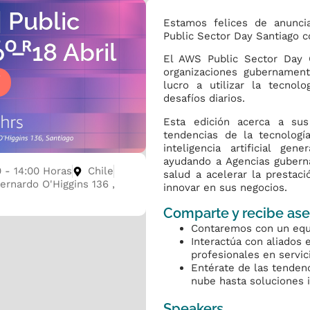
| Public
Estamos felices de anunci
Public Sector Day Santiago 
 – 18 Abril
El AWS Public Sector Day 
organizaciones gubernamenta
Í
lucro a utilizar la tecno
desafíos diarios.
Esta edición acerca a su
tendencias de la tecnología
inteligencia artificial gen
ayudando a Agencias guberna
0 - 14:00 Horas
Chile
salud a acelerar la prestaci
ernardo O'Higgins 136 ,
innovar en sus negocios.
Comparte y recibe ase
Contaremos con un equ
Interactúa con aliados 
profesionales en servi
Entérate de las tenden
nube hasta soluciones i
Speakers