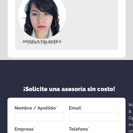
ANGELA TALAVERA
Data Engineer
¡Solicite una asesoría sin costo!
M
Nombre / Apellido
*
Email
*
&
O
e
Empresa
*
Teléfono
*
u