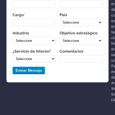
e
d
Cargo
*
País
co
es
e
t
Industria
Objetivo estratégico
cl
N
e
¿Servicio de Interés?
Comentarios
*
s
u
P
Enviar Mensaje
es
d
A
W
S
(