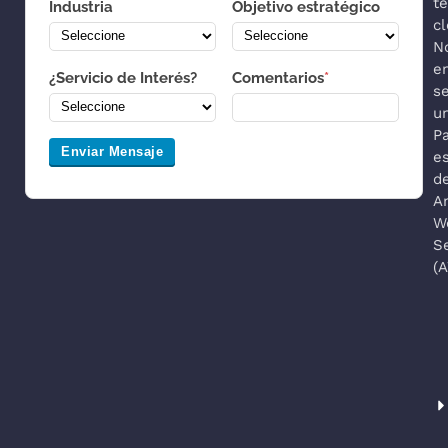
t
Industria
Objetivo estratégico
cl
N
e
¿Servicio de Interés?
Comentarios
*
s
u
P
Enviar Mensaje
es
d
A
W
S
(