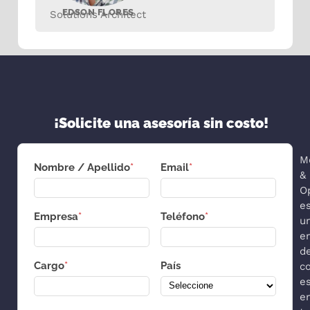
EDSON FLORES
Solutions Architect
¡Solicite una asesoría sin costo!
M
Nombre / Apellido
*
Email
*
&
O
e
Empresa
*
Teléfono
*
u
e
d
Cargo
*
País
co
es
e