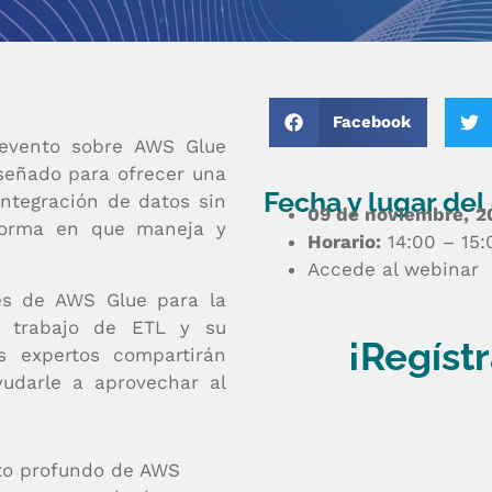
Facebook
evento sobre AWS Glue
señado para ofrecer una
Fecha y lugar del
integración de datos sin
09 de noviembre,
2
forma en que maneja y
Horario:
14:00 – 15:
Accede al webinar
es de AWS Glue para la
e trabajo de ETL y su
¡Regíst
s expertos compartirán
yudarle a aprovechar al
to profundo de AWS