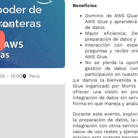
Beneficios
poder de
Dominio de AWS Glue:
ronteras
AWS Glue y aprenderá 
de datos.
Mayor eficiencia: D
preparación de datos y 
Interacción con exp
preguntas y recibir or
AWS Glue.
No se pierda la opor
gestión de datos co
participación en nuestr
:00 - 15:00
Perú
¡Le damos la bienvenida a
Glue organizado por Morris
ofrecer una visión en pr
integración de datos sin se
forma en que maneja y analiz
Durante este evento, explo
la preparación de datos, la
integración con otros servi
casos de uso reales y ejempl
máximo esta potente herram