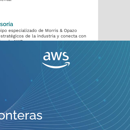
soría
ipo especializado de Morris & Opazo
estratégicos de la industria y conecta con
cios de AWS.
cias más recientes en tecnología de la
nnovadoras y disruptivas.
onteras