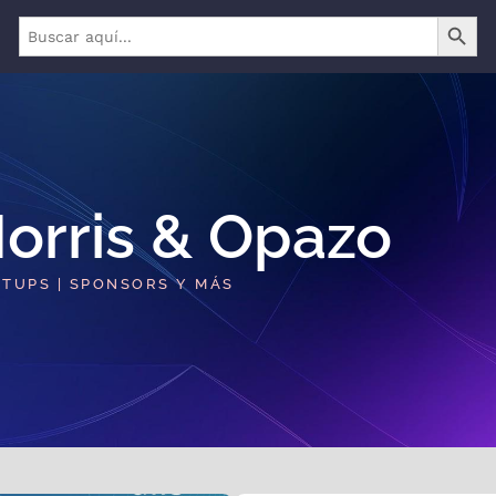
BOTÓN 
Buscar:
orris & Opazo​
RTUPS | SPONSORS Y MÁS