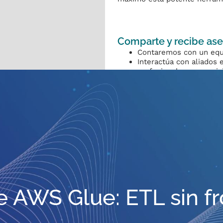
Comparte y recibe ase
Contaremos con un equ
Interactúa con aliados 
profesionales en servi
Entérate de las tenden
nube hasta soluciones i
 AWS Glue: ETL sin fr