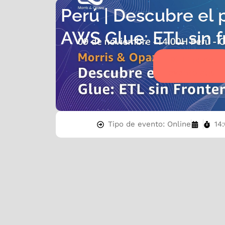
Perú | Descubre el 
AWS Glue: ETL sin f
Link del
evento aquí
Tipo de evento: Online
14