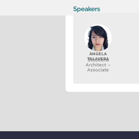
Speakers
ÁNGELA
TALAVERA
Solutions
Architect –
Associate