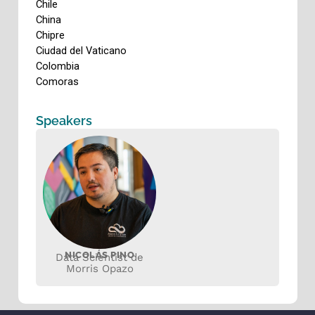
Speakers
NICOLÁS PINO
Data Scientist de
Morris Opazo