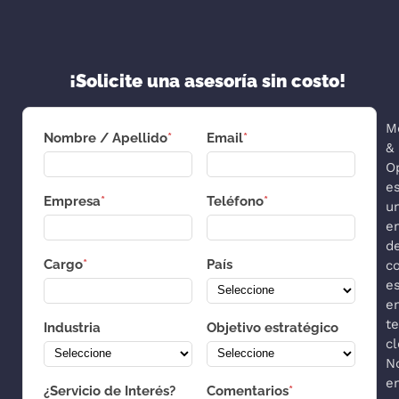
¡Solicite una asesoría sin costo!
M
Nombre / Apellido
*
Email
*
&
O
e
Empresa
*
Teléfono
*
u
e
d
Cargo
*
País
co
es
e
t
Industria
Objetivo estratégico
cl
N
e
¿Servicio de Interés?
Comentarios
*