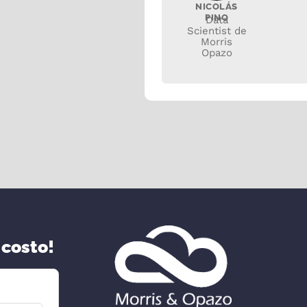
NICOLÁS
PINO
Data
Scientist de
Morris
Opazo
 costo!