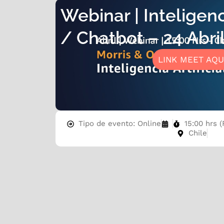
Webinar | Inteligenci
/ Chatbot – 24 Abri
LINK MEET AQU
Tipo de evento: Online
15:00 hrs (
Chile