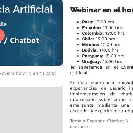
a Artificial
Webinar en el hor
l
Perú:
13:00 hrs
Ecuador:
13:00 hrs
Colombia:
13:00 hrs
Í
Chile:
15:00 hrs
México:
12:00 hrs
Bolivia:
14:00 hrs
Paraguay:
15:00 hrs
Uruguay:
15:00 hrs
Te esperamos en el Evento
artificial.
Revisar horario en tu país)
En esta experiencia innova
experiencias de usuario i
implementación de chatbo
información sobre cómo ma
emergente mediante una d
aprender y experimentar de 
Tema a Exponer: Chatbot Ai 
chatbot»