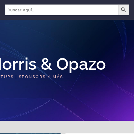
BOTÓN 
Buscar:
orris & Opazo​
RTUPS | SPONSORS Y MÁS