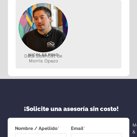
NICOLÁS PINO
Data Scientist de
Morris Opazo
¡Solicite una asesoría sin costo!
M
Nombre / Apellido
*
Email
*
&