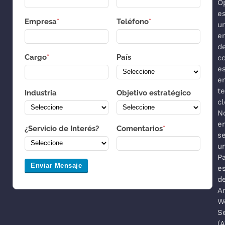
O
e
Empresa
*
Teléfono
*
u
e
d
Cargo
*
País
co
es
e
t
Industria
Objetivo estratégico
cl
N
e
¿Servicio de Interés?
Comentarios
*
s
u
P
Enviar Mensaje
es
d
A
W
S
(