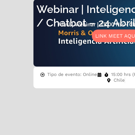
Webinar | Inteligenci
/ Chatbot – 24 Abri
LINK MEET AQU
Tipo de evento: Online
15:00 hrs (
Chile