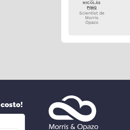
NICOLÁS
PINO
Data
Scientist de
Morris
Opazo
 costo!