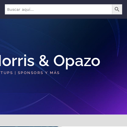
BOTÓN 
Buscar:
orris & Opazo​
RTUPS | SPONSORS Y MÁS