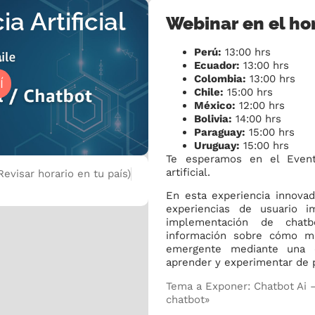
a Artificial
Webinar en el hor
l
Perú:
13:00 hrs
Ecuador:
13:00 hrs
Colombia:
13:00 hrs
Í
Chile:
15:00 hrs
México:
12:00 hrs
Bolivia:
14:00 hrs
Paraguay:
15:00 hrs
Uruguay:
15:00 hrs
Te esperamos en el Evento
artificial.
Revisar horario en tu país)
En esta experiencia innova
experiencias de usuario i
implementación de chatbo
información sobre cómo ma
emergente mediante una d
aprender y experimentar de 
Tema a Exponer: Chatbot Ai 
chatbot»