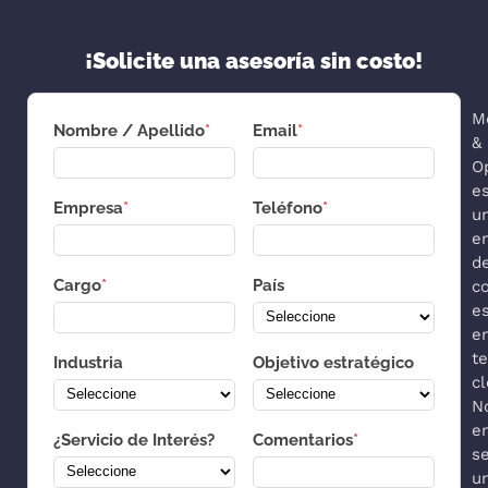
¡Solicite una asesoría sin costo!
M
Nombre / Apellido
*
Email
*
&
O
e
Empresa
*
Teléfono
*
u
e
d
Cargo
*
País
co
es
e
t
Industria
Objetivo estratégico
cl
N
e
¿Servicio de Interés?
Comentarios
*
s
u