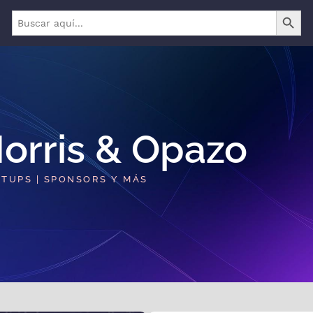
BOTÓN 
Buscar:
orris & Opazo​
RTUPS | SPONSORS Y MÁS