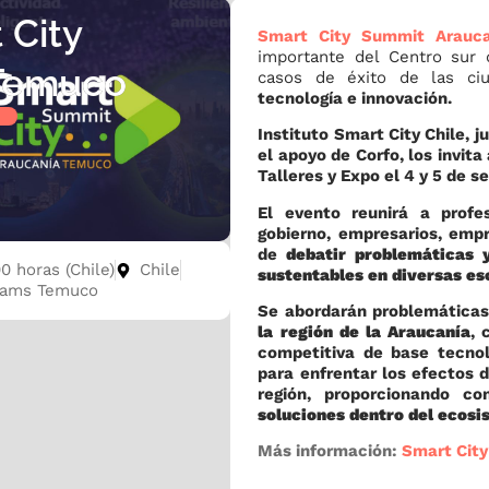
 City
Smart City Summit Arauc
importante del Centro sur 
Temuco
casos de éxito de las ci
tecnología e innovación.
Instituto Smart City Chile, j
el apoyo de Corfo, los invita
Talleres y Expo el 4 y 5 de 
El evento reunirá a profe
gobierno, empresarios, emp
de
debatir problemáticas 
0 horas (Chile)
Chile
sustentables en diversas es
eams Temuco
Se abordarán problemáticas 
la región de la Araucanía
, 
competitiva de base tecnol
para enfrentar los efectos 
región, proporcionando c
soluciones dentro del ecosi
Más información:
Smart Cit