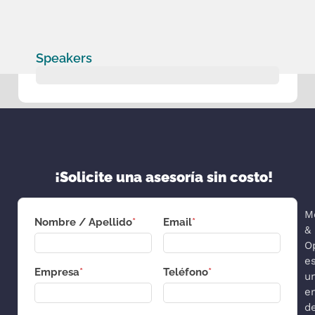
Speakers
¡Solicite una asesoría sin costo!
M
Nombre / Apellido
*
Email
*
&
O
e
Empresa
*
Teléfono
*
u
e
d