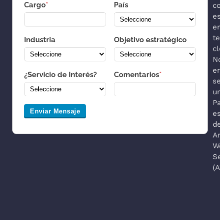
Cargo
*
País
co
es
e
t
Industria
Objetivo estratégico
cl
N
e
¿Servicio de Interés?
Comentarios
*
s
u
P
Enviar Mensaje
es
d
A
W
S
(