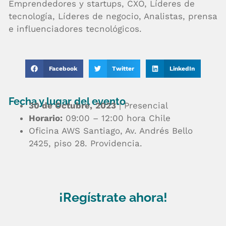
Emprendedores y startups, CXO, Líderes de
tecnología, Líderes de negocio, Analistas, prensa
e influenciadores tecnológicos.
Facebook
Twitter
LinkedIn
Fecha y lugar del evento
30 de Octubre,
2023
| Presencial
Horario:
09:00 – 12:00 hora Chile
Oficina AWS Santiago, Av. Andrés Bello
2425, piso 28. Providencia.
¡Regístrate ahora!