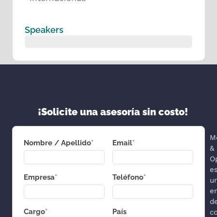
Speakers
¡Solicite una asesoría sin costo!
M
Nombre / Apellido
*
Email
*
&
O
e
Empresa
*
Teléfono
*
u
e
d
Cargo
*
País
co