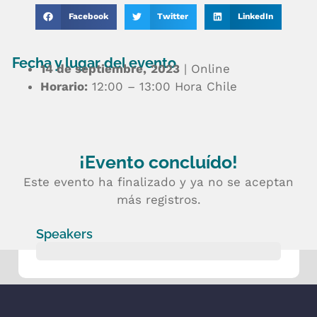
Facebook
Twitter
LinkedIn
Fecha y lugar del evento
14 de septiembre,
2023
| Online
Horario:
12:00 – 13:00 Hora Chile
¡Evento concluído!
Este evento ha finalizado y ya no se aceptan
más registros.
Speakers