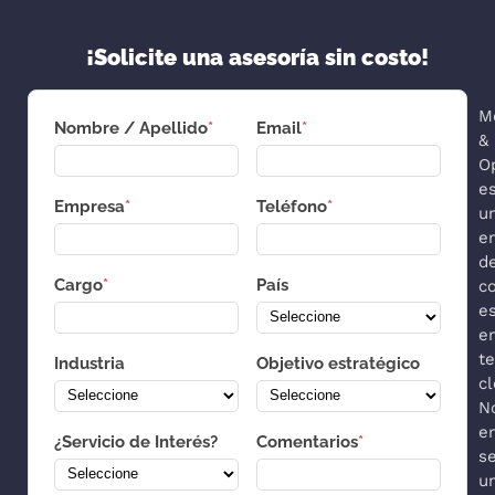
¡Solicite una asesoría sin costo!
M
Nombre / Apellido
*
Email
*
&
O
e
Empresa
*
Teléfono
*
u
e
d
Cargo
*
País
co
es
e
t
Industria
Objetivo estratégico
cl
N
e
¿Servicio de Interés?
Comentarios
*
s
u