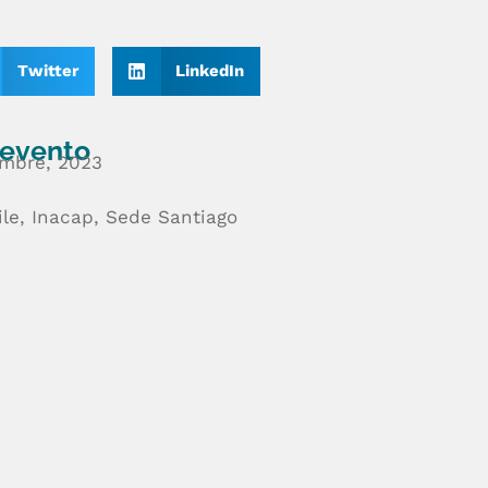
Twitter
LinkedIn
 evento
embre, 2023
le, Inacap, Sede Santiago