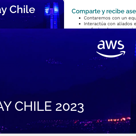
 Chile
Comparte y recibe ase
Contaremos con un equ
Interactúa con aliados 
profesionales en servi
Entérate de las tenden
nube hasta soluciones i
Y CHILE 2023