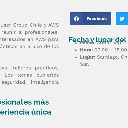
Facebook
 User Group Chile y AWS
reunir a profesionales,
Fecha y lugar del
 interesados en AWS para
Fecha:
30 de septi
ácticas en el uso de los
Hora:
09:00 – 18:00
Lugar:
Santiago, Chi
Sur.
as, talleres prácticos,
. Los temas cubiertos
eguridad, inteligencia
esionales más
periencia única