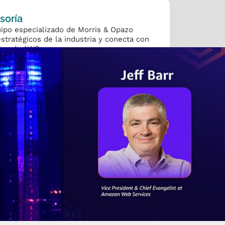
soría
ipo especializado de Morris & Opazo
estratégicos de la industria y conecta con
cios de AWS.
cias más recientes en tecnología de la
nnovadoras y disruptivas.