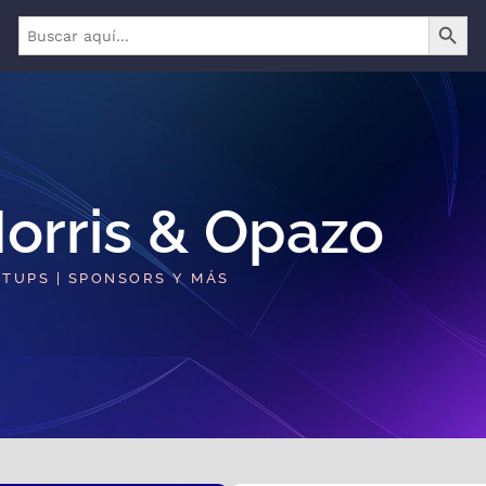
BOTÓN 
Buscar:
orris & Opazo​
RTUPS | SPONSORS Y MÁS