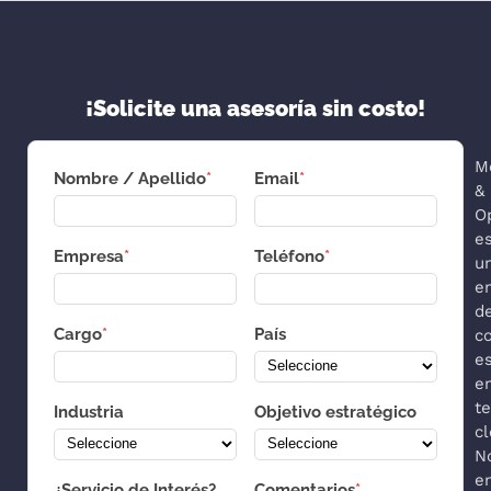
¡Solicite una asesoría sin costo!
M
Nombre / Apellido
*
Email
*
&
O
e
Empresa
*
Teléfono
*
u
e
d
Cargo
*
País
co
es
e
t
Industria
Objetivo estratégico
cl
N
e
¿Servicio de Interés?
Comentarios
*