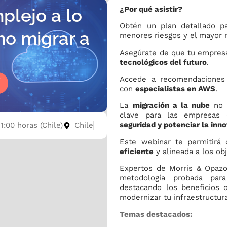
¿Por qué asistir?
plejo a lo
Obtén un plan detallado pa
o migrar a
menores riesgos y el mayor r
Asegúrate de que tu empresa
tecnológicos del futuro
.
Accede a recomendaciones 
Í
con
especialistas en AWS
.
La
migración a la nube
no e
clave para las empresas
seguridad y potenciar la inn
11:00 horas (Chile)
Chile
Este webinar te permitirá
eficiente
y alineada a los ob
Expertos de Morris & Opazo
metodología probada pa
destacando los beneficios o
modernizar tu infraestructur
Temas destacados: