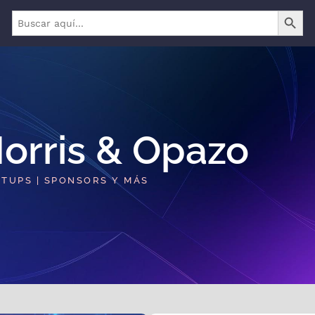
BOTÓN 
Buscar:
orris & Opazo​
RTUPS | SPONSORS Y MÁS